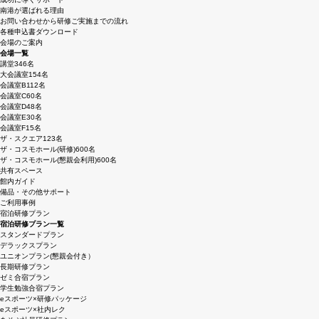
南港が選ばれる理由
お問い合わせから研修ご実施までの流れ
各種申込書ダウンロード
会場のご案内
会場一覧
講堂
346名
大会議室
154名
会議室B
112名
会議室C
60名
会議室D
48名
会議室E
30名
会議室F
15名
ザ・スクエア
123名
ザ・コスモホール(研修)
600名
ザ・コスモホール(懇親会利用)
600名
共有スペース
館内ガイド
備品・その他サポート
ご利用事例
宿泊研修プラン
宿泊研修プラン一覧
スタンダードプラン
デラックスプラン
ユニオンプラン(懇親会付き）
長期研修プラン
ゼミ合宿プラン
学生勉強合宿プラン
eスポーツ×研修パッケージ
eスポーツ×社内レク