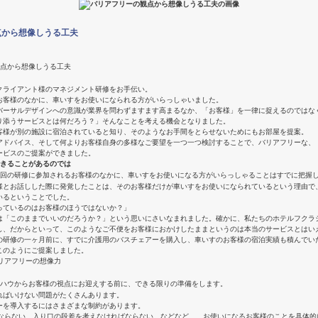
点から想像しうる工夫
クライアント様のマネジメント研修をお手伝い。
お客様のなかに、車いすをお使いになられる方がいらっしゃいました。
バーサルデザインへの意識が業界を問わずますます高まるなか、「お客様」を一律に捉えるのではな
り添うサービスとは何だろう？」そんなことを考える機会となりました。
客様が別の施設に宿泊されていると知り、そのようなお手間をとらせないためにもお部屋を提案。
アドバイス、そして何よりお客様自身の多様なご要望を一つ一つ検討することで、バリアフリーな、
ービスのご提案ができました。
回の研修に参加されるお客様のなかに、車いすをお使いになる方がいらっしゃることはすでに把握
様とお話しした際に発覚したことは、そのお客様だけが車いすをお使いになられているという理由で
いるということでした。
っているのはお客様のほうではないか？」
は「このままでいいのだろうか？」という思いにさいなまれました。確かに、私たちのホテルフクラ
し、だからといって、このようなご不便をお客様におかけしたままというのは本当のサービスとはい
の研修の一ヶ月前に、すでに介護用のバスチェアーを購入し、車いすのお客様の宿泊実績も積んでい
このようにご提案しました。
お迎えする前に、できる限りの準備をします。
ればいけない問題がたくさんあります。
ーを導入するにはさまざまな制約があります。
はならない、入り口の段差を考えなければならない、などなど……お使いになるお客様のことを具体