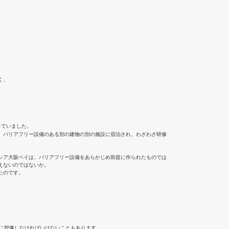
く、
していました。
、バリアフリー設備のある別の建物の別の施設に宿泊され、わざわざ研修
シア大阪ベイは、バリアフリー設備をあらかじめ前提に作られたものでは
えないのではないか。
たのです。
的に想像しなければいけないこともあります。