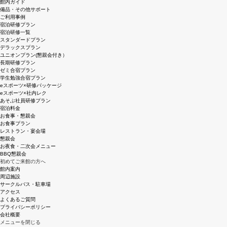
館内ガイド
備品・その他サポート
ご利用事例
宿泊研修プラン
宿泊研修一覧
スタンダードプラン
デラックスプラン
ユニオンプラン(懇親会付き）
長期研修プラン
ゼミ合宿プラン
学生勉強合宿プラン
eスポーツ×研修パッケージ
eスポーツ×社内レク
あそぶ社員研修プラン
宿泊料金
お食事・懇親会
お食事プラン
レストラン・宴会場
懇親会
お夜食・二次会メニュー
BBQ懇親会
初めてご来館の方へ
館内案内
周辺施設
サークルバス・駐車場
アクセス
よくあるご質問
プライバシーポリシー
会社概要
メニューを閉じる