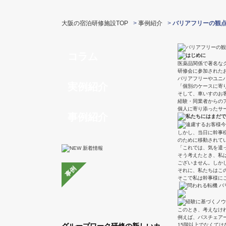
大阪の宿泊研修施設TOP
>
事例紹介
>
バリアフリーの観
コラム
医薬品関係で著名な
研修会に参加された
バリアフリーやユニ
実例紹介
「個別のケースに寄
そして、車いすのお
経験・同業者からの
個人に寄り添ったサ
事例紹介
今
しかし、当日に幹事
のために移動されて
「これでは、気を遣
そう考えたとき、私
ございません。しか
事例
それに、私たちはこ
そこで私は幹事様に
このとき、考えなけ
例えば、バスチェア
グループワーク研修の新しいカ
15階以上でなくて