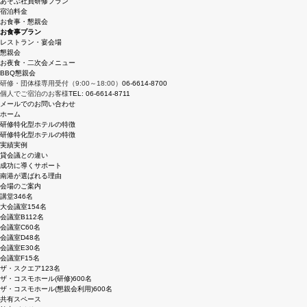
あそぶ社員研修プラン
宿泊料金
お食事・懇親会
お食事プラン
レストラン・宴会場
懇親会
お夜食・二次会メニュー
BBQ懇親会
研修・団体様専用受付（9:00～18:00）
06-6614-8700
個人でご宿泊のお客様
TEL: 06-6614-8711
メールでのお問い合わせ
ホーム
研修特化型ホテルの特徴
研修特化型ホテルの特徴
実績実例
貸会議との違い
成功に導くサポート
南港が選ばれる理由
会場のご案内
講堂
346名
大会議室
154名
会議室B
112名
会議室C
60名
会議室D
48名
会議室E
30名
会議室F
15名
ザ・スクエア
123名
ザ・コスモホール(研修)
600名
ザ・コスモホール(懇親会利用)
600名
共有スペース