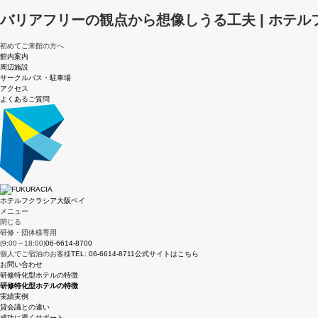
バリアフリーの観点から想像しうる工夫 | ホテ
初めてご来館の方へ
館内案内
周辺施設
サークルバス・駐車場
アクセス
よくあるご質問
ホテルフクラシア大阪ベイ
メニュー
閉じる
研修・団体様専用
(9:00～18:00)
06-6614-8700
個人でご宿泊のお客様
TEL: 06-6614-8711
公式サイトはこちら
お問い合わせ
研修特化型ホテルの特徴
研修特化型ホテルの特徴
実績実例
貸会議との違い
成功に導くサポート