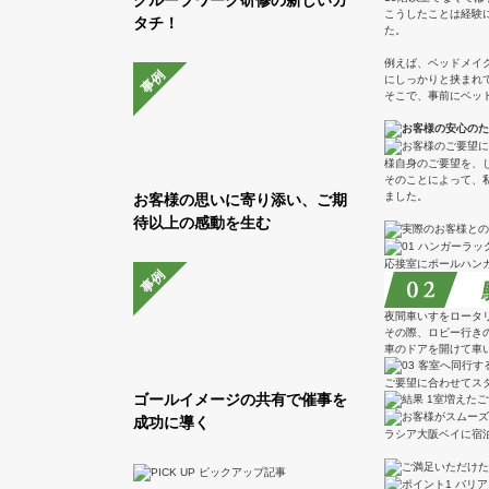
こうしたことは経験
タチ！
た。
例えば、ベッドメイ
事例
にしっかりと挟まれ
そこで、事前にベッ
様自身のご要望を、
そのことによって、
ました。
お客様の思いに寄り添い、ご期
待以上の感動を生む
応接室にポールハン
事例
夜間車いすをロータ
その際、ロビー行き
車のドアを開けて車
ご要望に合わせてス
ゴールイメージの共有で催事を
成功に導く
ラシア大阪ベイに宿