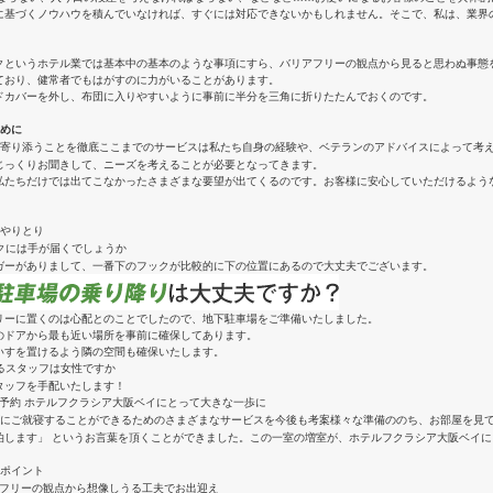
に基づくノウハウを積んでいなければ、すぐには対応できないかもしれません。そこで、私は、業界
クというホテル業では基本中の基本のような事項にすら、バリアフリーの観点から見ると思わぬ事態
ており、健常者でもはがすのに力がいることがあります。
ドカバーを外し、布団に入りやすいように事前に半分を三角に折りたたんでおくのです。
ここまでのサービスは私たち自身の経験や、ベテランのアドバイスによって考
じっくりお聞きして、ニーズを考えることが必要となってきます。
私たちだけでは出てこなかったさまざまな要望が出てくるのです。お客様に安心していただけるよう
ガーがありまして、一番下のフックが比較的に下の位置にあるので大丈夫でございます。
リーに置くのは心配とのことでしたので、地下駐車場をご準備いたしました。
のドアから最も近い場所を事前に確保してあります。
いすを置けるよう隣の空間も確保いたします。
タッフを手配いたします！
様々な準備ののち、お部屋を見
泊します」 というお言葉を頂くことができました。この一室の増室が、ホテルフクラシア大阪ベイ