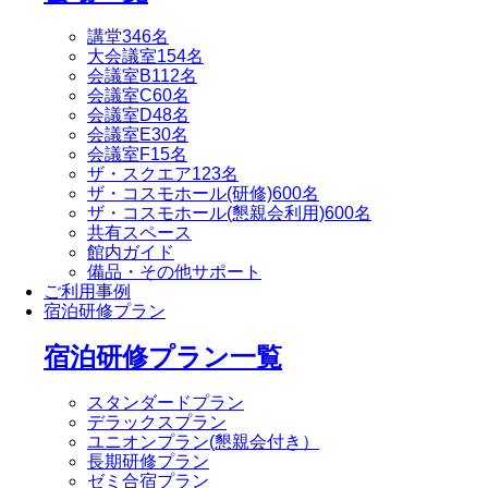
講堂
346名
大会議室
154名
会議室B
112名
会議室C
60名
会議室D
48名
会議室E
30名
会議室F
15名
ザ・スクエア
123名
ザ・コスモホール(研修)
600名
ザ・コスモホール(懇親会利用)
600名
共有スペース
館内ガイド
備品・その他サポート
ご利用事例
宿泊研修プラン
宿泊研修プラン一覧
スタンダードプラン
デラックスプラン
ユニオンプラン(懇親会付き）
長期研修プラン
ゼミ合宿プラン