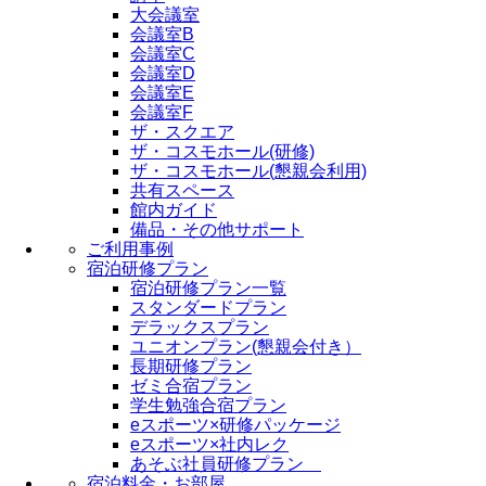
大会議室
会議室B
会議室C
会議室D
会議室E
会議室F
ザ・スクエア
ザ・コスモホール(研修)
ザ・コスモホール(懇親会利用)
共有スペース
館内ガイド
備品・その他サポート
ご利用事例
宿泊研修プラン
宿泊研修プラン一覧
スタンダードプラン
デラックスプラン
ユニオンプラン(懇親会付き）
長期研修プラン
ゼミ合宿プラン
学生勉強合宿プラン
eスポーツ×研修パッケージ
eスポーツ×社内レク
あそぶ社員研修プラン
宿泊料金・お部屋