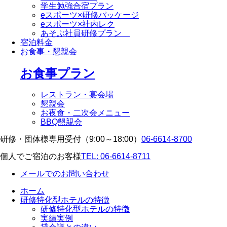
学生勉強合宿プラン
eスポーツ×研修パッケージ
eスポーツ×社内レク
あそぶ社員研修プラン
宿泊料金
お食事・懇親会
お食事プラン
レストラン・宴会場
懇親会
お夜食・二次会メニュー
BBQ懇親会
研修・団体様専用受付（9:00～18:00）
06-6614-8700
個人でご宿泊のお客様
TEL: 06-6614-8711
メールでのお問い合わせ
ホーム
研修特化型ホテルの特徴
研修特化型ホテルの特徴
実績実例