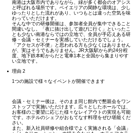
南港は大阪市内でありながら、緑が多く都会のオアシス
と呼ばれる場所です。ベイエリアの閑静な環境は、少し
ゆったりとした流れがあり、いつもとは違った空気を味
わっていただけます。
そんな中での研修開催は、参加者全員が集中できること
間違いなし。「夜に抜け出して遊びに行く」といったこ
とも少ない南港ならではの立地で、全員が手応えある研
修・会議・セミナーを実感していただけるでしょう。
「アクセスが不便」と思われる方も少なくはありません
が、実はそうでもありません。JR大阪駅から約24分程
度、地下鉄本町からだと電車1本と全国から集まりやす
い立地です。
理由 2
1つの施設で様々なイベントが開催できます
会議・セミナー後は、そのまま同じ館内で懇親会をワン
ストップで実施いただけます。広々としたホールでは、
お客様のご要望に応じた様々なレイアウトの実現も可能
です。ホテルのシェフがおもてなす料理をぜひ堪能くだ
さい。
また、新入社員研修や組合様でよく実施される「会議」