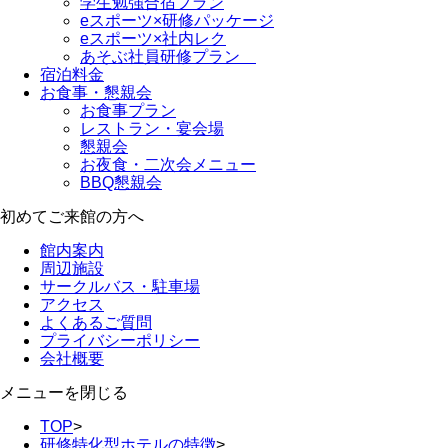
学生勉強合宿プラン
eスポーツ×研修パッケージ
eスポーツ×社内レク
あそぶ社員研修プラン
宿泊料金
お食事・懇親会
お食事プラン
レストラン・宴会場
懇親会
お夜食・二次会メニュー
BBQ懇親会
初めてご来館の方へ
館内案内
周辺施設
サークルバス・駐車場
アクセス
よくあるご質問
プライバシーポリシー
会社概要
メニューを閉じる
TOP
>
研修特化型ホテルの特徴
>