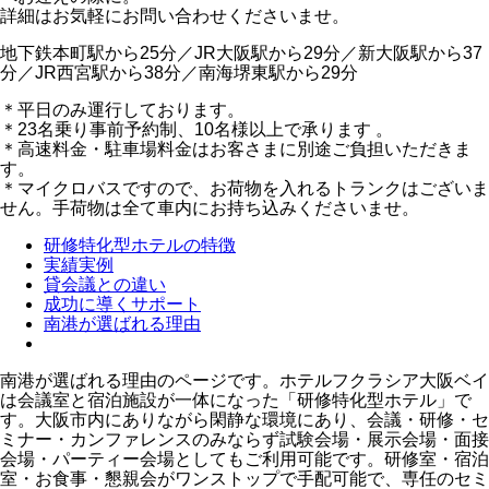
詳細はお気軽にお問い合わせくださいませ。
地下鉄本町駅から25分／JR大阪駅から29分／新大阪駅から37
分／JR西宮駅から38分／南海堺東駅から29分
＊平日のみ運行しております。
＊23名乗り事前予約制、10名様以上で承ります 。
＊高速料金・駐車場料金はお客さまに別途ご負担いただきま
す。
＊マイクロバスですので、お荷物を入れるトランクはございま
せん。手荷物は全て車内にお持ち込みくださいませ。
研修特化型ホテルの特徴
実績実例
貸会議との違い
成功に導くサポート
南港が選ばれる理由
南港が選ばれる理由のページです。ホテルフクラシア大阪ベイ
は会議室と宿泊施設が一体になった「研修特化型ホテル」で
す。大阪市内にありながら閑静な環境にあり、会議・研修・セ
ミナー・カンファレンスのみならず試験会場・展示会場・面接
会場・パーティー会場としてもご利用可能です。研修室・宿泊
室・お食事・懇親会がワンストップで手配可能で、専任のセミ