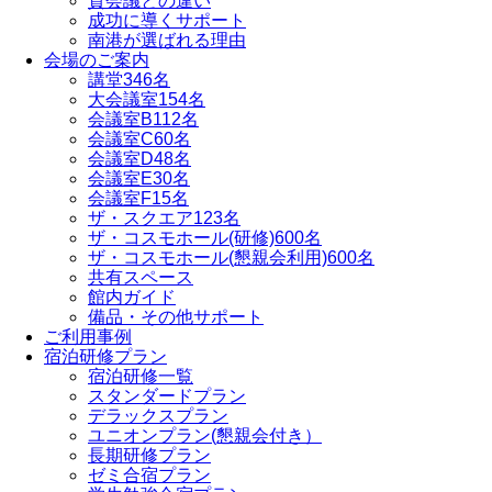
貸会議との違い
成功に導くサポート
南港が選ばれる理由
会場のご案内
講堂
346名
大会議室
154名
会議室B
112名
会議室C
60名
会議室D
48名
会議室E
30名
会議室F
15名
ザ・スクエア
123名
ザ・コスモホール(研修)
600名
ザ・コスモホール(懇親会利用)
600名
共有スペース
館内ガイド
備品・その他サポート
ご利用事例
宿泊研修プラン
宿泊研修一覧
スタンダードプラン
デラックスプラン
ユニオンプラン(懇親会付き）
長期研修プラン
ゼミ合宿プラン