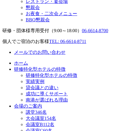
レストラン・宴会場
懇親会
お夜食・二次会メニュー
BBQ懇親会
研修・団体様専用受付（9:00～18:00）
06-6614-8700
個人でご宿泊のお客様
TEL: 06-6614-8711
メールでのお問い合わせ
ホーム
研修特化型ホテルの特徴
研修特化型ホテルの特徴
実績実例
貸会議との違い
成功に導くサポート
南港が選ばれる理由
会場のご案内
講堂
346名
大会議室
154名
会議室B
112名
会議室C
60名