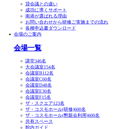
貸会議との違い
成功に導くサポート
南港が選ばれる理由
お問い合わせから研修ご実施までの流れ
各種申込書ダウンロード
会場のご案内
会場一覧
講堂
346名
大会議室
154名
会議室B
112名
会議室C
60名
会議室D
48名
会議室E
30名
会議室F
15名
ザ・スクエア
123名
ザ・コスモホール(研修)
600名
ザ・コスモホール(懇親会利用)
600名
共有スペース
館内ガイド