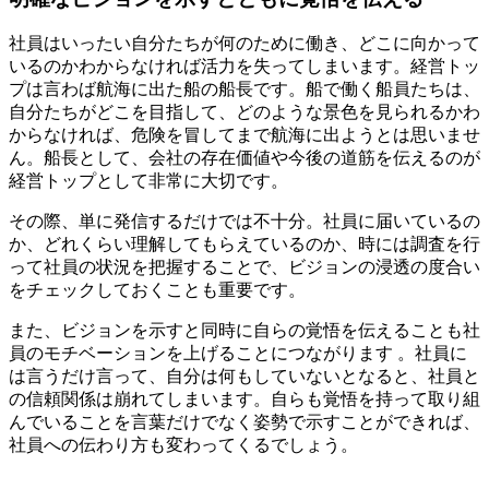
社員はいったい自分たちが何のために働き、どこに向かって
いるのかわからなければ活力を失ってしまいます。経営トッ
プは言わば航海に出た船の船長です。船で働く船員たちは、
自分たちがどこを目指して、どのような景色を見られるかわ
からなければ、危険を冒してまで航海に出ようとは思いませ
ん。船長として、会社の存在価値や今後の道筋を伝えるのが
経営トップとして非常に大切です。
その際、単に発信するだけでは不十分。社員に届いているの
か、どれくらい理解してもらえているのか、時には調査を行
って社員の状況を把握することで、ビジョンの浸透の度合い
をチェックしておくことも重要です。
また、ビジョンを示すと同時に自らの覚悟を伝えることも社
員のモチベーションを上げることにつながります 。社員に
は言うだけ言って、自分は何もしていないとなると、社員と
の信頼関係は崩れてしまいます。自らも覚悟を持って取り組
んでいることを言葉だけでなく姿勢で示すことができれば、
社員への伝わり方も変わってくるでしょう。