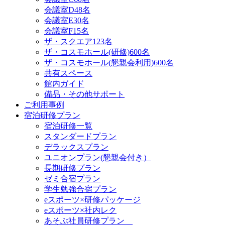
会議室D
48名
会議室E
30名
会議室F
15名
ザ・スクエア
123名
ザ・コスモホール(研修)
600名
ザ・コスモホール(懇親会利用)
600名
共有スペース
館内ガイド
備品・その他サポート
ご利用事例
宿泊研修プラン
宿泊研修一覧
スタンダードプラン
デラックスプラン
ユニオンプラン(懇親会付き）
長期研修プラン
ゼミ合宿プラン
学生勉強合宿プラン
eスポーツ×研修パッケージ
eスポーツ×社内レク
あそぶ社員研修プラン