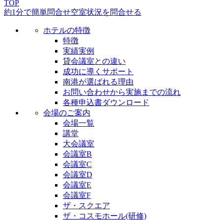
TOP
約1分で簡単問合せ
空室状況を問合せる
ホテルの特徴
特徴
実績実例
貸会議室との違い
成功に導くサポート
南港が選ばれる理由
お問い合わせから実施までの流れ
各種申込書ダウンロード
会場のご案内
会場一覧
講堂
大会議室
会議室B
会議室C
会議室D
会議室E
会議室F
ザ・スクエア
ザ・コスモホール(研修)