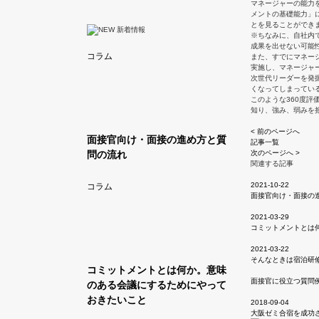
マネージャーの能力
メントの基礎能力」
とを見ることができ
※ちなみに、自社内
成果を出せない可能
コラム
また、すでにマネー
実施し、マネージャ
次世代リーダーを発
くなってしまってい
このような360度
知り、強み、弱みを
< 前のページへ
面接官向け・面接の進め方と質
記事一覧
問の流れ
次のページへ >
関連する記事
2021-10-22
コラム
面接官向け・面接の
2021-03-29
コミットメントとは
2021-03-22
そんなときは宿泊研
コミットメントとは何か。意味
面接官に役立つ質問
のある会議にするためにやって
おきたいこと
2018-09-04
大阪ゼミ合宿を成功