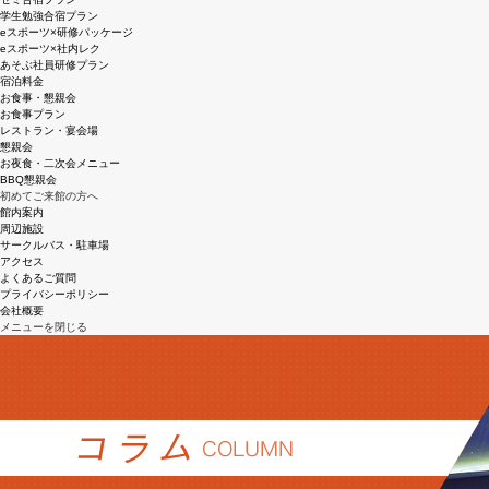
学生勉強合宿プラン
eスポーツ×研修パッケージ
eスポーツ×社内レク
あそぶ社員研修プラン
宿泊料金
お食事・懇親会
お食事プラン
レストラン・宴会場
懇親会
お夜食・二次会メニュー
BBQ懇親会
初めてご来館の方へ
館内案内
周辺施設
サークルバス・駐車場
アクセス
よくあるご質問
プライバシーポリシー
会社概要
メニューを閉じる