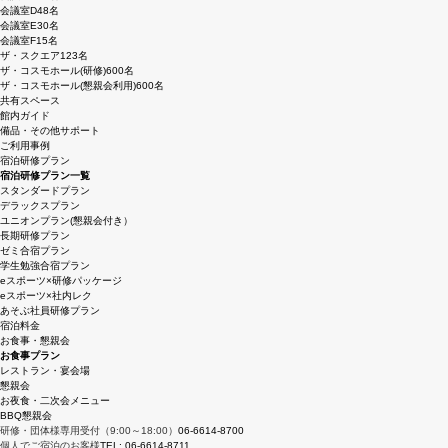
会議室D
48名
会議室E
30名
会議室F
15名
ザ・スクエア
123名
ザ・コスモホール(研修)
600名
ザ・コスモホール(懇親会利用)
600名
共有スペース
館内ガイド
備品・その他サポート
ご利用事例
宿泊研修プラン
宿泊研修プラン一覧
スタンダードプラン
デラックスプラン
ユニオンプラン(懇親会付き）
長期研修プラン
ゼミ合宿プラン
学生勉強合宿プラン
eスポーツ×研修パッケージ
eスポーツ×社内レク
あそぶ社員研修プラン
宿泊料金
お食事・懇親会
お食事プラン
レストラン・宴会場
懇親会
お夜食・二次会メニュー
BBQ懇親会
研修・団体様専用受付（9:00～18:00）
06-6614-8700
個人でご宿泊のお客様
TEL: 06-6614-8711