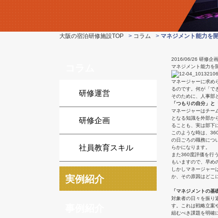
大阪の宿泊研修施設TOP
>
コラム
>
マネジメント能力を
2016/06/26
研修企
コラム
マネジメント能力を
マネージャーに求め
るのです。何が「で
研修運営
そのために、人事部
「つもりの自分」と
マネージャーはチー
となる知識を外部か
研修企画
ることも、実は部下
このような時は、3
の日ごろの職務につ
社員教育スキル
らかになります。
また360度評価を
もいますので、早め
しかしマネージャー
実例紹介
か、その原因はどこ
「マネジメントの基
対象者の日々を振り
事例紹介
す。これは戦略立案
組むべき課題を明確