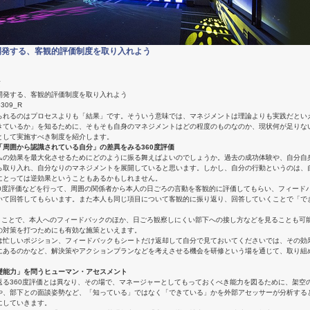
開発する、客観的評価制度を取り入れよう
画
開発する、客観的評価制度を取り入れよう
られるのはプロセスよりも「結果」です。そういう意味では、マネジメントは理論よりも実践だとい
きているか」を知るために、そもそも自身のマネジメントはどの程度のものなのか、現状何が足りな
として実施すべき制度を紹介します。
「周囲から認識されている自分」の差異をみる360度評価
ムの効果を最大化させるためにどのように振る舞えばよいのでしょうか。過去の成功体験や、自分自
ら取り入れ、自分なりのマネジメントを展開していると思います。しかし、自分の行動というのは、
にとっては逆効果ということもあるかもしれません。
60度評価などを行って、周囲の関係者から本人の日ごろの言動を客観的に評価してもらい、フィード
いて回答してもらいます。また本人も同じ項目について客観的に振り返り、回答していくことで「で
行うことで、本人へのフィードバックのほか、日ごろ観察しにくい部下への接し方などを見ることも可
の対策を打つためにも有効な施策といえます。
は忙しいポジション、フィードバックもシートだけ返却して自分で見ておいてくださいでは、その効
にあるのかなど、解決策やアクションプランなどを考えさせる機会を研修という場を通じて、取り組
礎能力」を問うヒューマン・アセスメント
返る360度評価とは異なり、その場で、マネージャーとしてもっておくべき能力を図るために、架空
や、部下との面談姿勢など、「知っている」ではなく「できている」かを外部アセッサーが分析する
にしていきます。