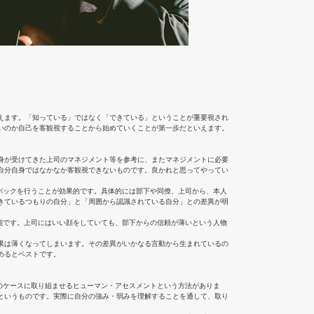
えます。「知っている」ではなく「できている」ということが重要視され
いのか自己を客観視することから始めていくことが第一歩だといえます。
身が受けてきた上司のマネジメント等を参考に、またマネジメントに必要
自分自身ではなかなか客観視できないものです。良かれと思ってやってい
バックを行うことが効果的です。具体的には部下や同僚、上司から、本人
きているつもりの自分」と「周囲から認識されている自分」との差異が明
能です。上司にはいい顔をしていても、部下からの信頼が薄いという人物
果は薄くなってしまいます。その差異がいかなる言動から生まれているの
めるとベストです。
のケースに取り組ませるヒューマン・アセスメントという方法がありま
というものです。実際に自分の強み・弱みを理解することを通して、取り