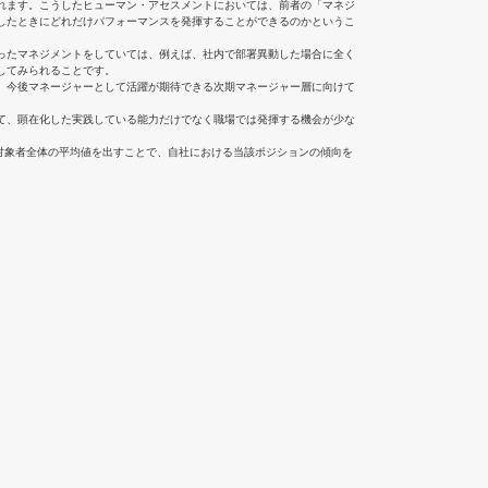
れます。こうしたヒューマン・アセスメントにおいては、前者の「マネジ
したときにどれだけパフォーマンスを発揮することができるのかというこ
ったマネジメントをしていては、例えば、社内で部署異動した場合に全く
してみられることです。
、今後マネージャーとして活躍が期待できる次期マネージャー層に向けて
て、顕在化した実践している能力だけでなく職場では発揮する機会が少な
。
対象者全体の平均値を出すことで、自社における当該ポジションの傾向を