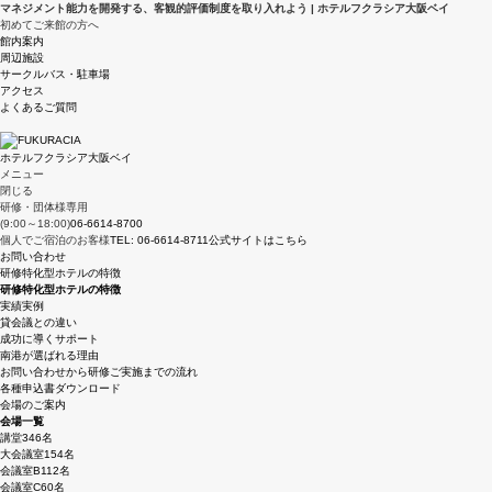
マネジメント能力を開発する、客観的評価制度を取り入れよう | ホテルフクラシア大阪ベイ
初めてご来館の方へ
館内案内
周辺施設
サークルバス・駐車場
アクセス
よくあるご質問
ホテルフクラシア大阪ベイ
メニュー
閉じる
研修・団体様専用
(9:00～18:00)
06-6614-8700
個人でご宿泊のお客様
TEL: 06-6614-8711
公式サイトはこちら
お問い合わせ
研修特化型ホテルの特徴
研修特化型ホテルの特徴
実績実例
貸会議との違い
成功に導くサポート
南港が選ばれる理由
お問い合わせから研修ご実施までの流れ
各種申込書ダウンロード
会場のご案内
会場一覧
講堂
346名
大会議室
154名
会議室B
112名
会議室C
60名