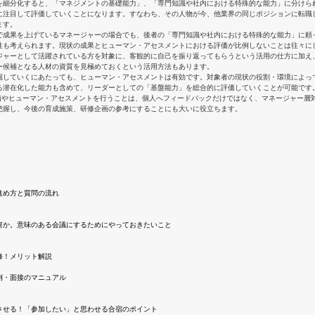
を細分化すると、「マネジメントの基礎能力」、「専門知識や社内における特殊的な能力」に分けら
に注目して評価していくことになります。すなわち、その人物が今、他業界の同じポジションに転職
ます。
で成果を上げているマネージャーの場合でも、後者の「専門知識や社内における特殊的な能力」に頼
性も考えられます。現状の成果とヒューマン・アセスメントにおける評価が比例しないことは往々に
ジャーとして活躍されている方を対象に、客観的に自己を振り返ってもらうという活用の仕方に加え
ー候補となる人材の資質を見極めておくという活用方法もあります。
掘していくにあたっても、ヒューマン・アセスメントは有効です。対象者の現状の役割・環境によっ
る潜在化した能力も含めて、リーダーとしての「基盤能力」を総合的に評価していくことが可能です
評価やヒューマン・アセスメントを行うことは、個人へフィードバックだけではなく、マネージャー層
把握し、今後の育成施策、研修企画の参考にすることにも大いに役立ちます。
進め方と質問の流れ
何か。意味のある会議にするためにやっておきたいこと
修！メリット解説
例・面接のマニュアル
させる！「参加したい」と思わせる合宿のポイント