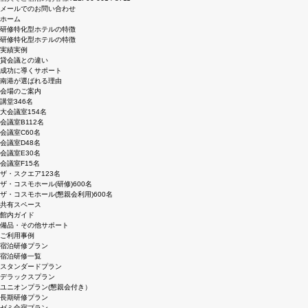
メールでのお問い合わせ
ホーム
研修特化型ホテルの特徴
研修特化型ホテルの特徴
実績実例
貸会議との違い
成功に導くサポート
南港が選ばれる理由
会場のご案内
講堂
346名
大会議室
154名
会議室B
112名
会議室C
60名
会議室D
48名
会議室E
30名
会議室F
15名
ザ・スクエア
123名
ザ・コスモホール(研修)
600名
ザ・コスモホール(懇親会利用)
600名
共有スペース
館内ガイド
備品・その他サポート
ご利用事例
宿泊研修プラン
宿泊研修一覧
スタンダードプラン
デラックスプラン
ユニオンプラン(懇親会付き）
長期研修プラン
ゼミ合宿プラン