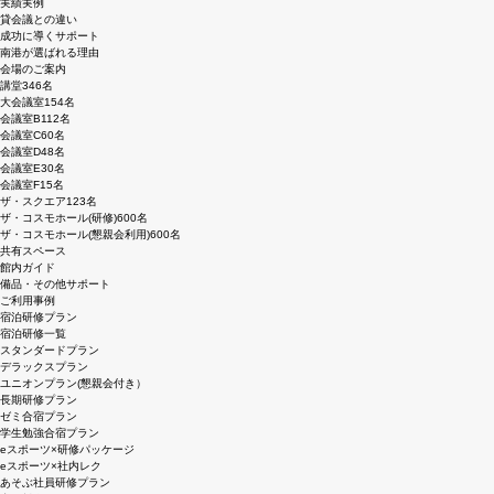
実績実例
貸会議との違い
成功に導くサポート
南港が選ばれる理由
会場のご案内
講堂
346名
大会議室
154名
会議室B
112名
会議室C
60名
会議室D
48名
会議室E
30名
会議室F
15名
ザ・スクエア
123名
ザ・コスモホール(研修)
600名
ザ・コスモホール(懇親会利用)
600名
共有スペース
館内ガイド
備品・その他サポート
ご利用事例
宿泊研修プラン
宿泊研修一覧
スタンダードプラン
デラックスプラン
ユニオンプラン(懇親会付き）
長期研修プラン
ゼミ合宿プラン
学生勉強合宿プラン
eスポーツ×研修パッケージ
eスポーツ×社内レク
あそぶ社員研修プラン