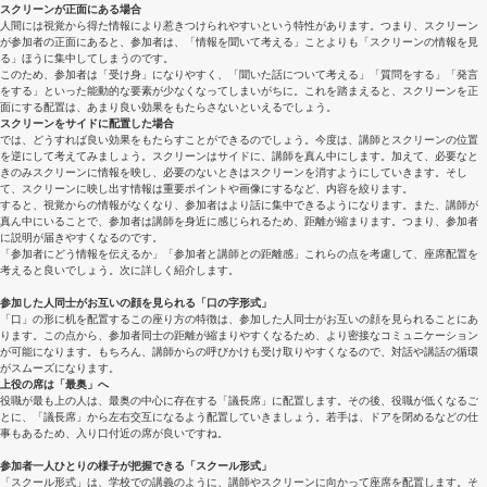
スクリーンが正面にある場合
人間には視覚から得た情報により惹きつけられやすいという特性があります。つまり、スクリーン
が参加者の正面にあると、参加者は、「情報を聞いて考える」ことよりも「スクリーンの情報を見
る」ほうに集中してしまうのです。
このため、参加者は「受け身」になりやすく、「聞いた話について考える」「質問をする」「発言
をする」といった能動的な要素が少なくなってしまいがちに。これを踏まえると、スクリーンを正
面にする配置は、あまり良い効果をもたらさないといえるでしょう。
スクリーンをサイドに配置した場合
では、どうすれば良い効果をもたらすことができるのでしょう。今度は、講師とスクリーンの位置
を逆にして考えてみましょう。スクリーンはサイドに、講師を真ん中にします。加えて、必要なと
きのみスクリーンに情報を映し、必要のないときはスクリーンを消すようにしていきます。そし
て、スクリーンに映し出す情報は重要ポイントや画像にするなど、内容を絞ります。
すると、視覚からの情報がなくなり、参加者はより話に集中できるようになります。また、講師が
真ん中にいることで、参加者は講師を身近に感じられるため、距離が縮まります。つまり、参加者
に説明が届きやすくなるのです。
「参加者にどう情報を伝えるか」「参加者と講師との距離感」これらの点を考慮して、座席配置を
考えると良いでしょう。次に詳しく紹介します。
参加した人同士がお互いの顔を見られる「口の字形式」
「口」の形に机を配置するこの座り方の特徴は、参加した人同士がお互いの顔を見られることにあ
ります。この点から、参加者同士の距離が縮まりやすくなるため、より密接なコミュニケーション
が可能になります。もちろん、講師からの呼びかけも受け取りやすくなるので、対話や講話の循環
がスムーズになります。
上役の席は「最奥」へ
役職が最も上の人は、最奥の中心に存在する「議長席」に配置します。その後、役職が低くなるご
とに、「議長席」から左右交互になるよう配置していきましょう。若手は、ドアを閉めるなどの仕
事もあるため、入り口付近の席が良いですね。
参加者一人ひとりの様子が把握できる「スクール形式」
「スクール形式」は、学校での講義のように、講師やスクリーンに向かって座席を配置します。そ