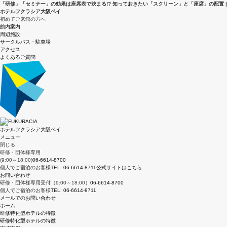
「研修」「セミナー」の効果は座席表で決まる!? 知っておきたい「スクリーン」と「座席」の配置 |
ホテルフクラシア大阪ベイ
初めてご来館の方へ
館内案内
周辺施設
サークルバス・駐車場
アクセス
よくあるご質問
ホテルフクラシア大阪ベイ
メニュー
閉じる
研修・団体様専用
(9:00～18:00)
06-6614-8700
個人でご宿泊のお客様
TEL: 06-6614-8711
公式サイトはこちら
お問い合わせ
研修・団体様専用受付（9:00～18:00）
06-6614-8700
個人でご宿泊のお客様
TEL: 06-6614-8711
メールでのお問い合わせ
ホーム
研修特化型ホテルの特徴
研修特化型ホテルの特徴