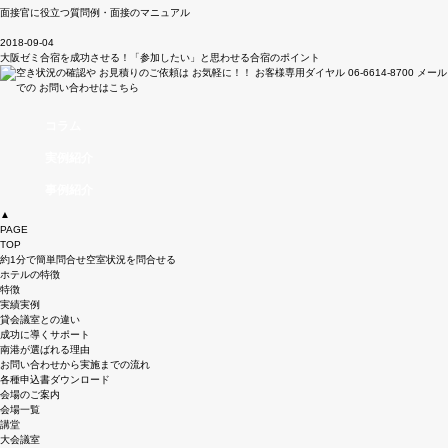
面接官に役立つ質問例・面接のマニュアル
2018-09-04
大阪ゼミ合宿を成功させる！「参加したい」と思わせる合宿のポイント
コラム
実例紹介
事例紹介
▲
PAGE
TOP
約1分で簡単問合せ
空室状況を問合せる
ホテルの特徴
特徴
実績実例
貸会議室との違い
成功に導くサポート
南港が選ばれる理由
お問い合わせから実施までの流れ
各種申込書ダウンロード
会場のご案内
会場一覧
講堂
大会議室