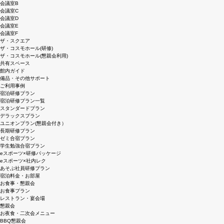
会議室B
会議室C
会議室D
会議室E
会議室F
ザ・スクエア
ザ・コスモホール(研修)
ザ・コスモホール(懇親会利用)
共有スペース
館内ガイド
備品・その他サポート
ご利用事例
宿泊研修プラン
宿泊研修プラン一覧
スタンダードプラン
デラックスプラン
ユニオンプラン(懇親会付き）
長期研修プラン
ゼミ合宿プラン
学生勉強合宿プラン
eスポーツ×研修パッケージ
eスポーツ×社内レク
あそぶ社員研修プラン
宿泊料金・お部屋
お食事・懇親会
お食事プラン
レストラン・宴会場
懇親会
お夜食・二次会メニュー
BBQ懇親会