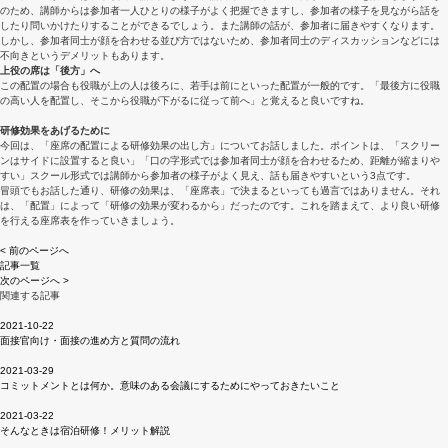
のため、講師からは参加者一人ひとりの様子がよく把握できますし、参加者の様子を見ながら話を
したり問いかけたりすることができるでしょう。また講師の話が、参加者に届きやすくなります。
しかし、参加者同士が顔を合わせる並び方ではないため、参加者同士のディスカッションなどには
不向きというデメリットもあります。
上役の席は「後方」へ
この配置の場合も役職が上の人は後ろに、若手は前にといった配置が一般的です。「最後方に役職
の高い人を配置し、そこから役職が下がるに従って前へ」と覚えると良いですね。
研修効果をあげるために
今回は、「座席の配置による研修効果の出し方」についてお話しました。ポイントは、「スクリー
ンはサイドに設置すると良い」「口の字形式では参加者同士が顔を合わせるため、距離が縮まりや
すい」スクール形式では講師から参加者の様子がよく見え、話も届きやすいという3点です。
冒頭でもお話した通り、研修の効果は、「座席表」で決まるといっても過言ではありません。それ
は、「配置」によって「研修の効果が変わるから」だったのです。これを踏まえて、より良い研修
を行える座席表を作っていきましょう。
< 前のページへ
記事一覧
次のページへ >
関連する記事
2021-10-22
面接官向け・面接の進め方と質問の流れ
2021-03-29
コミットメントとは何か。意味のある会議にするためにやっておきたいこと
2021-03-22
そんなときは宿泊研修！メリット解説