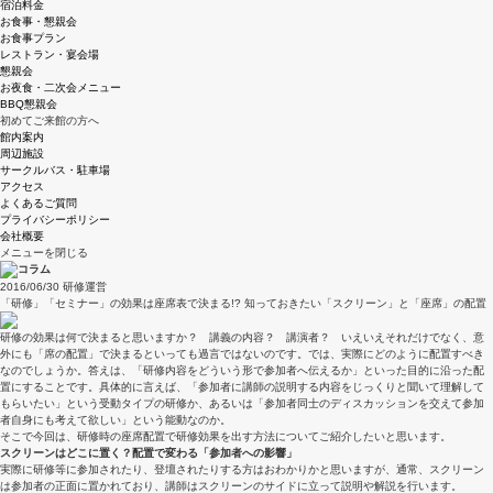
宿泊料金
お食事・懇親会
お食事プラン
レストラン・宴会場
懇親会
お夜食・二次会メニュー
BBQ懇親会
初めてご来館の方へ
館内案内
周辺施設
サークルバス・駐車場
アクセス
よくあるご質問
プライバシーポリシー
会社概要
メニューを閉じる
2016/06/30
研修運営
「研修」「セミナー」の効果は座席表で決まる!? 知っておきたい「スクリーン」と「座席」の配置
研修の効果は何で決まると思いますか？ 講義の内容？ 講演者？ いえいえそれだけでなく、意
外にも「席の配置」で決まるといっても過言ではないのです。では、実際にどのように配置すべき
なのでしょうか。答えは、「研修内容をどういう形で参加者へ伝えるか」といった目的に沿った配
置にすることです。具体的に言えば、「参加者に講師の説明する内容をじっくりと聞いて理解して
もらいたい」という受動タイプの研修か、あるいは「参加者同士のディスカッションを交えて参加
者自身にも考えて欲しい」という能動なのか。
そこで今回は、研修時の座席配置で研修効果を出す方法についてご紹介したいと思います。
スクリーンはどこに置く？配置で変わる「参加者への影響」
実際に研修等に参加されたり、登壇されたりする方はおわかりかと思いますが、通常、スクリーン
は参加者の正面に置かれており、講師はスクリーンのサイドに立って説明や解説を行います。